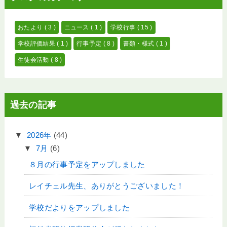
おたより
( 3 )
ニュース
( 1 )
学校行事
( 15 )
学校評価結果
( 1 )
行事予定
( 8 )
書類・様式
( 1 )
生徒会活動
( 8 )
過去の記事
▼
2026年
(44)
▼
7月
(6)
８月の行事予定をアップしました
レイチェル先生、ありがとうございました！
学校だよりをアップしました