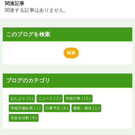
関連記事
関連する記事はありません。
このブログを検索
ブログのカテゴリ
おたより
( 3 )
ニュース
( 1 )
学校行事
( 15 )
学校評価結果
( 1 )
行事予定
( 8 )
書類・様式
( 1 )
生徒会活動
( 8 )